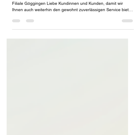
Anna Hüttl
13. Juli
1 Min. Lesezeit
📞Telefonische Rufumleitung der Filiale
in Göggingen
📢 Wichtige Information: telefonische Rufumleitung unserer
Filiale Göggingen Liebe Kundinnen und Kunden, damit wir
Ihnen auch weiterhin den gewohnt zuverlässigen Service bieten
können, werden die Anrufe unserer Filiale in Göggingen derzeit
an unsere Filiale Am Kö weitergeleitet.☎️➡️📍 Für Sie bedeutet
das: Wenn Sie unsere Filiale in Göggingen telefonisch
kontaktieren, werden Sie automatisch mit unserem Team in der
Filiale Am Kö verbunden. Dort stehen Ihnen unsere Mitarbeiteri