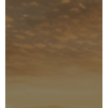
Theoriekurs
Kein Theoriekurs - hitzefrei Aufgrund der aktuell sehr hohen
Temperaturen haben wir uns entschieden, heute und morgen
den Theoriekurs von 18:00 bis 19:30 Uhr abzusagen und
Hitzefrei auszurufen. ☀️🔥 Die Gesundheit und das
Wohlbefinden unserer Teilnehmerinnen und Teilnehmer stehen
für uns an erster Stelle. ❤️ Wir bitten um Verständnis für diese
kurzfristige Entscheidung und freuen uns darauf, euch beim
nächsten regulären Theoriekurs wieder begrüßen zu dürfen. 🚗
📚 Bis dahin gi