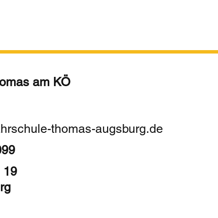
homas am KÖ
ahrschule-thomas-augsburg.de
099
 19
rg